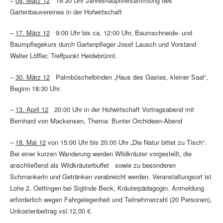
–
09. März 12
19:30 Uhr Jahreshauptversammlung des
Gartenbauvereines in der Hofwirtschaft
–
17. März 12
9:00 Uhr bis ca. 12:00 Uhr, Baumschneide- und
Baumpflegekurs durch Gartenpfleger Josef Lausch und Vorstand
Walter Löffler, Treffpunkt Heidebrünnl.
–
30. März 12
​ Palmbüschelbinden „Haus des Gastes, kleiner Saal“,
Beginn 18:30 Uhr.
–
13. April 12
​ 20:00 Uhr in der Hofwirtschaft Vortragsabend mit
Bernhard von Mackensen, Thema: Bunter Orchideen-Abend
–
18. Mai 12
von 15:00 Uhr bis 20:00 Uhr „Die Natur bittet zu Tisch“.
Bei einer kurzen Wanderung werden Wildkräuter vorgestellt, die
anschließend als Wildkräuterbuffet sowie zu besonderen
Schmankerln und Getränken verabreicht werden. Veranstaltungsort ist
Lohe 2, Oettingen bei Siglinde Beck, Kräuterpädagogin. Anmeldung
erforderlich wegen Fahrgelegenheit und Teilnehmerzahl (20 Personen),
Unkostenbeitrag vsl.12,00 €.