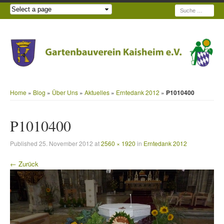
Suche
Home
»
Blog
»
Über Uns
»
Aktuelles
»
Erntedank 2012
»
P1010400
P1010400
Published
25. November 2012
at
2560 × 1920
in
Erntedank 2012
← Zurück