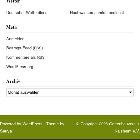
Wetter
Deutscher Wetterdienst
Hochwassernachrichtendienst
Meta
Anmelden
Beitrags-Feed (
)
RSS
Kommentare als
RSS
WordPress.org
Archiv
Powered by
WordPress
· Theme by
© Copyright 2026
Gartenbauverein-
Satrya
Kaisheim e.V.