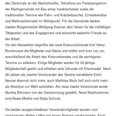
des Denkmals an der Neuhofstraße, Teilnahme am Ferienprogramm
der Marktgemeinde mit Bau eines Insektenhotels sowie die
traditionellen Termine wie Palm- und Kräuterbüschel, Erntedankaltar
und Weihnachtsmarkt im Mittelpunkt. Für die Gemeinde dankte
zweiter Bürgermeister Wolfgang Kastner dem Verein für die vielfältigen
Tätigkeiten und das Engagement und wünschte weiterhin Freude an
der Arbeit.
Vor den Neuwahlen begrüßte der neue Kreisvorsitzende Karl Heinz
Bruckmoser die Mitglieder und Gäste und stellte sich kurz vor, um
anschließend die Arbeit des Kreisverbandes und die wichtigsten
Termine zu erläutern. Einige Mitglieder wurden für 25-jährige
Mitgliedschaft geehrt und erhielten eine Urkunde mit Ehrennadel. Nach
28 Jahren als zweiter Vorsitzender des Vereins kandidierte Erich
Neuner diesmal nicht mehr, auch Matthias Bock ließ sich nicht mehr
als Beisitzer zur Wahl aufstellen. Als neue zweite Vorsitzende wurde
Monika Bittmann von der Versammlung gewählt. Neue Beisitzerinnen
sind Beate Merkle und Katja Schmid.
Die beiden ausgeschiedenen Vorstandsmitglieder wurden vom
Vorsitzenden Walter Löffler mit einem Präsent verabschiedet. Erich