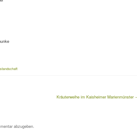
hunke
standschaft
Kräuterweihe im Kaisheimer Marienmünster
mentar abzugeben.