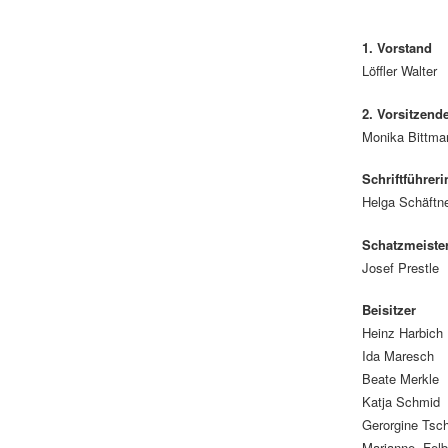
1. Vorstand
Löffler Walter
2. Vorsitzend
Monika Bittma
Schriftführeri
Helga Schäftn
Schatzmeiste
Josef Prestle
Beisitzer
Heinz Harbich
Ida Maresch
Beate Merkle
Katja Schmid
Gerorgine Tsc
Marianne Felb