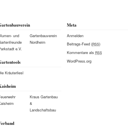
Gartenbauverein
Meta
Blumen- und
Gartenbauverein
Anmelden
Gartenfreunde
Nordheim
Beitrags-Feed (
)
RSS
arkstadt e.V.
Kommentare als
RSS
WordPress.org
Gartentools
ie Kräuterliesl
Kaisheim
Feuerwehr
Kraus Gartenbau
Kaisheim
&
Landschaftsbau
Verband