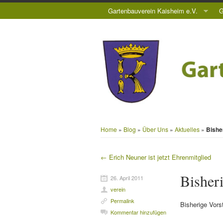
Gartenbauverein Kaisheim e.V.
G
Home
»
Blog
»
Über Uns
»
Aktuelles
»
Bishe
←
Erich Neuner ist jetzt Ehrenmitglied
Beitragsnavigation
Bisher
26. April 2011
verein
Permalink
Bisherige Vors
Kommentar hinzufügen