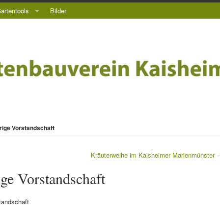
artentools
Bilder
rige Vorstandschaft
Kräuterweihe im Kaisheimer Marienmünster
ige Vorstandschaft
tandschaft