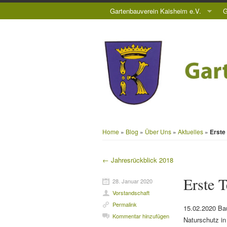
Gartenbauverein Kaisheim e.V.
G
Home
»
Blog
»
Über Uns
»
Aktuelles
»
Erste
←
Jahresrückblick 2018
Beitragsnavigation
Erste 
28. Januar 2020
Vorstandschaft
Permalink
15.02.2020 Ba
Kommentar hinzufügen
Naturschutz in