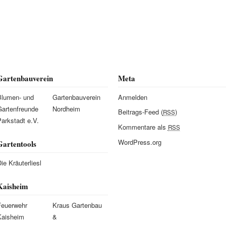
Gartenbauverein
Meta
Blumen- und
Gartenbauverein
Anmelden
Gartenfreunde
Nordheim
Beitrags-Feed (
)
RSS
arkstadt e.V.
Kommentare als
RSS
WordPress.org
Gartentools
ie Kräuterliesl
Kaisheim
Feuerwehr
Kraus Gartenbau
Kaisheim
&