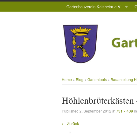
Gartenbauverein Kaisheim e.V.
G
Home
»
Blog
»
Gartentools
»
Bauanleitung H
Höhlenbrüterkästen 
Published
2. September 2012
at
731 × 409
i
← Zurück