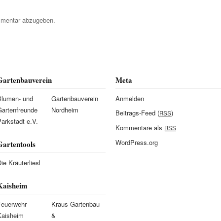
mentar abzugeben.
Gartenbauverein
Meta
Blumen- und
Gartenbauverein
Anmelden
Gartenfreunde
Nordheim
Beitrags-Feed (
)
RSS
arkstadt e.V.
Kommentare als
RSS
WordPress.org
Gartentools
ie Kräuterliesl
Kaisheim
Feuerwehr
Kraus Gartenbau
Kaisheim
&